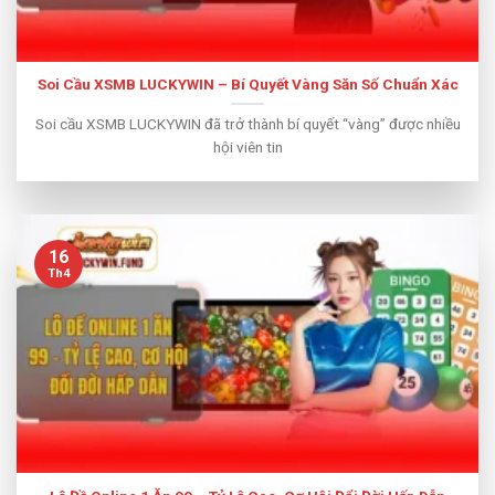
Soi Cầu XSMB LUCKYWIN – Bí Quyết Vàng Săn Số Chuẩn Xác
Soi cầu XSMB LUCKYWIN đã trở thành bí quyết “vàng” được nhiều
hội viên tin
Mẹo Chơi Tài Xỉu Luôn Thắng LUCKYWIN Đơn Giản Dễ Áp Dụng
16
16 Tháng 4, 2026
Th4