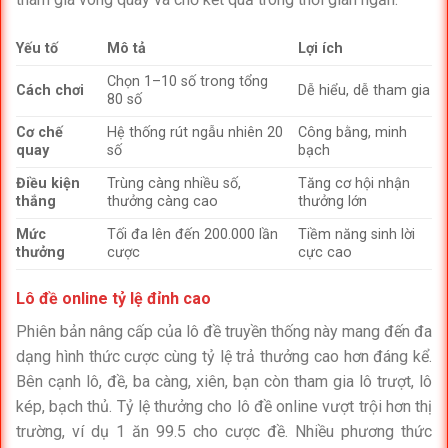
Yếu tố
Mô tả
Lợi ích
Chọn 1–10 số trong tổng
Cách chơi
Dễ hiểu, dễ tham gia
80 số
Cơ chế
Hệ thống rút ngẫu nhiên 20
Công bằng, minh
quay
số
bạch
Điều kiện
Trùng càng nhiều số,
Tăng cơ hội nhận
thắng
thưởng càng cao
thưởng lớn
Mức
Tối đa lên đến 200.000 lần
Tiềm năng sinh lời
thưởng
cược
cực cao
Lô đề online tỷ lệ đỉnh cao
Phiên bản nâng cấp của lô đề truyền thống này mang đến đa
dạng hình thức cược cùng tỷ lệ trả thưởng cao hơn đáng kể.
Bên cạnh lô, đề, ba càng, xiên, bạn còn tham gia lô trượt, lô
kép, bạch thủ. Tỷ lệ thưởng cho lô đề online vượt trội hơn thị
trường, ví dụ 1 ăn 99.5 cho cược đề. Nhiều phương thức