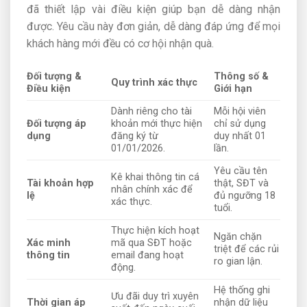
đã thiết lập vài điều kiện giúp bạn dễ dàng nhận
được. Yêu cầu này đơn giản, dễ dàng đáp ứng để mọi
khách hàng mới đều có cơ hội nhận quà.
Đối tượng &
Thông số &
Quy trình xác thực
Điều kiện
Giới hạn
Dành riêng cho tài
Mỗi hội viên
Đối tượng áp
khoản mới thực hiện
chỉ sử dụng
dụng
đăng ký từ
duy nhất 01
01/01/2026.
lần.
Yêu cầu tên
Kê khai thông tin cá
Tài khoản hợp
thật, SĐT và
nhân chính xác để
lệ
đủ ngưỡng 18
xác thực.
tuổi.
Thực hiện kích hoạt
Ngăn chặn
Xác minh
mã qua SĐT hoặc
triệt để các rủi
thông tin
email đang hoạt
ro gian lận.
động.
Hệ thống ghi
Ưu đãi duy trì xuyên
Thời gian áp
nhận dữ liệu