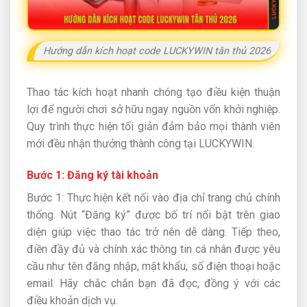
Hướng dẫn kích hoạt code LUCKYWIN tân thủ 2026
Thao tác kích hoạt nhanh chóng tạo điều kiện thuận
lợi để người chơi sở hữu ngay nguồn vốn khởi nghiệp.
Quy trình thực hiện tối giản đảm bảo mọi thành viên
mới đều nhận thưởng thành công tại LUCKYWIN.
Bước 1: Đăng ký tài khoản
Bước 1: Thực hiện kết nối vào địa chỉ trang chủ chính
thống. Nút “Đăng ký” được bố trí nổi bật trên giao
diện giúp việc thao tác trở nên dễ dàng. Tiếp theo,
điền đầy đủ và chính xác thông tin cá nhân được yêu
cầu như tên đăng nhập, mật khẩu, số điện thoại hoặc
email. Hãy chắc chắn bạn đã đọc, đồng ý với các
điều khoản dịch vụ.