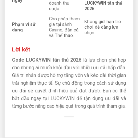
ngày
doanh thu
LUCKYWIN tân thủ
cược.
2026
.
Cho phép tham
Không giới hạn trò
Phạm vi sử
gia tại sảnh
chơi, dễ dàng lựa
dụng
Casino, Bắn cá
chọn.
và Thể thao.
Lời kết
Code LUCKYWIN tân thủ 2026
là lựa chọn phù hợp
cho những ai muốn khởi đầu với nhiều ưu đãi hấp dẫn.
Giá trị nhận được hỗ trợ tăng vốn và kéo dài thời gian
trải nghiệm thực tế. Sự chủ động trong cách sử dụng
ưu đãi sẽ quyết định hiệu quả đạt được. Bạn có thể
bắt đầu ngay tại LUCKYWIN để tận dụng ưu đãi và
từng bước nâng cao hiệu quả trong quá trình tham gia.