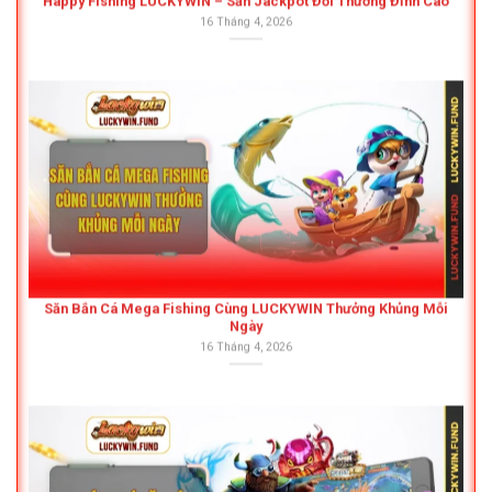
Săn Bắn Cá Mega Fishing Cùng LUCKYWIN Thưởng Khủng Mỗi
Ngày
16 Tháng 4, 2026