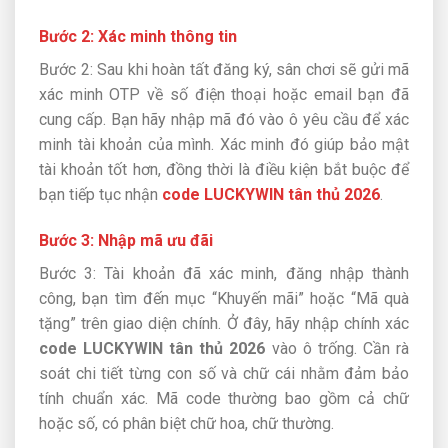
Bước 2: Xác minh thông tin
Bước 2: Sau khi hoàn tất đăng ký, sân chơi sẽ gửi mã
xác minh OTP về số điện thoại hoặc email bạn đã
cung cấp. Bạn hãy nhập mã đó vào ô yêu cầu để xác
minh tài khoản của mình. Xác minh đó giúp bảo mật
tài khoản tốt hơn, đồng thời là điều kiện bắt buộc để
bạn tiếp tục nhận
code LUCKYWIN tân thủ 2026
.
Bước 3: Nhập mã ưu đãi
Bước 3: Tài khoản đã xác minh, đăng nhập thành
công, bạn tìm đến mục “Khuyến mãi” hoặc “Mã quà
tặng” trên giao diện chính. Ở đây, hãy nhập chính xác
code LUCKYWIN tân thủ 2026
vào ô trống. Cần rà
soát chi tiết từng con số và chữ cái nhằm đảm bảo
tính chuẩn xác. Mã code thường bao gồm cả chữ
hoặc số, có phân biệt chữ hoa, chữ thường.