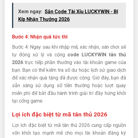
Xem ngay:
Săn Code Tài Xỉu LUCKYWIN - Bí
Kíp Nhận Thưởng 2026
Bước 4: Nhận quà tức thì
Bước 4: Ngay sau khi nhập mã, xác nhận, sân chơi sẽ
tự động xử lý và cộng
code LUCKYWIN tân thủ
2026
trực tiếp phần thưởng vào tài khoản game của
bạn. Bạn có thể kiểm tra số dư hoặc lịch sử giao dịch
để xác nhận quà tặng đã được cộng. Giờ đây, bạn đã
sẵn sàng sử dụng số tiền thưởng hoặc lượt quay
miễn phí để bắt đầu hành trình giải trí đầy hứng khởi
tại cổng game.
Lợi ích đặc biệt từ mã tân thủ 2026
Lợi ích đặc biệt từ mã tân thủ 2026 cung cấp nguồn
vốn khởi tạo mạnh mẽ cho mọi tài khoản đăng ký