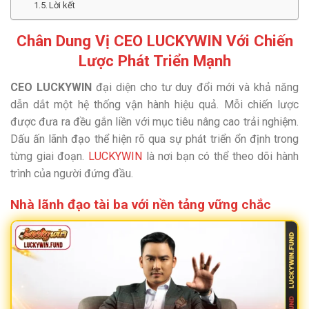
Lời kết
Chân Dung Vị CEO LUCKYWIN Với Chiến
Lược Phát Triển Mạnh
CEO LUCKYWIN
đại diện cho tư duy đổi mới và khả năng
dẫn dắt một hệ thống vận hành hiệu quả. Mỗi chiến lược
được đưa ra đều gắn liền với mục tiêu nâng cao trải nghiệm.
Dấu ấn lãnh đạo thể hiện rõ qua sự phát triển ổn định trong
từng giai đoạn.
LUCKYWIN
là nơi bạn có thể theo dõi hành
trình của người đứng đầu.
Nhà lãnh đạo tài ba với nền tảng vững chắc