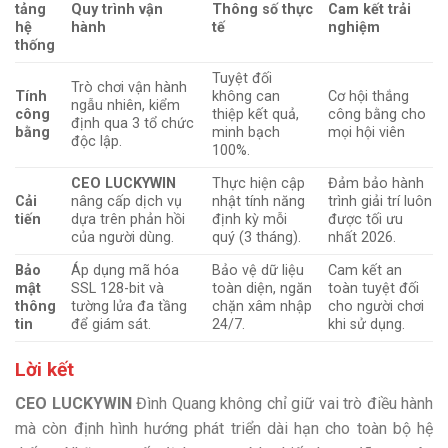
tảng
Quy trình vận
Thông số thực
Cam kết trải
hệ
hành
tế
nghiệm
thống
Tuyệt đối
Trò chơi vận hành
Tính
không can
Cơ hội thắng
ngẫu nhiên, kiểm
công
thiệp kết quả,
công bằng cho
định qua 3 tổ chức
bằng
minh bạch
mọi hội viên
độc lập.
100%.
CEO LUCKYWIN
Thực hiện cập
Đảm bảo hành
Cải
nâng cấp dịch vụ
nhật tính năng
trình giải trí luôn
tiến
dựa trên phản hồi
định kỳ mỗi
được tối ưu
của người dùng.
quý (3 tháng).
nhất 2026.
Bảo
Áp dụng mã hóa
Bảo vệ dữ liệu
Cam kết an
mật
SSL 128-bit và
toàn diện, ngăn
toàn tuyệt đối
thông
tường lửa đa tầng
chặn xâm nhập
cho người chơi
tin
để giám sát.
24/7.
khi sử dụng.
Lời kết
CEO LUCKYWIN
Đình Quang không chỉ giữ vai trò điều hành
mà còn định hình hướng phát triển dài hạn cho toàn bộ hệ