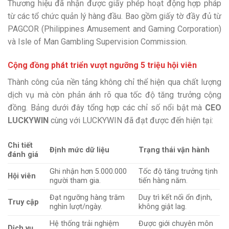
Thương hiệu đã nhận được giấy phép hoạt động hợp pháp
từ các tổ chức quản lý hàng đầu. Bao gồm giấy tờ đầy đủ từ
PAGCOR (Philippines Amusement and Gaming Corporation)
và Isle of Man Gambling Supervision Commission.
Cộng đồng phát triển vượt ngưỡng 5 triệu hội viên
Thành công của nền tảng không chỉ thể hiện qua chất lượng
dịch vụ mà còn phản ánh rõ qua tốc độ tăng trưởng cộng
đồng. Bảng dưới đây tổng hợp các chỉ số nổi bật mà
CEO
LUCKYWIN
cùng với LUCKYWIN đã đạt được đến hiện tại:
Chi tiết
Định mức dữ liệu
Trạng thái vận hành
đánh giá
Ghi nhận hơn 5.000.000
Tốc độ tăng trưởng tịnh
Hội viên
người tham gia.
tiến hàng năm.
Đạt ngưỡng hàng trăm
Duy trì kết nối ổn định,
Truy cập
nghìn lượt/ngày.
không giật lag.
Hệ thống trải nghiệm
Được giới chuyên môn
Dịch vụ