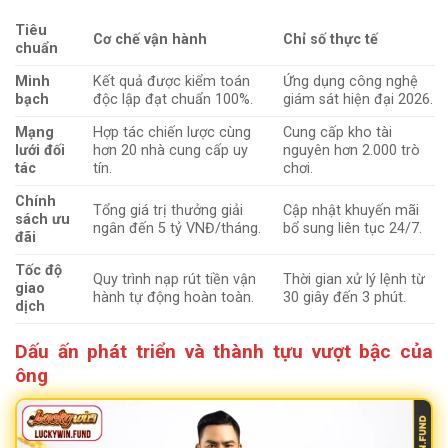
Tiêu
Cơ chế vận hành
Chỉ số thực tế
chuẩn
Minh
Kết quả được kiểm toán
Ứng dụng công nghệ
bạch
độc lập đạt chuẩn 100%.
giám sát hiện đại 2026.
Mạng
Hợp tác chiến lược cùng
Cung cấp kho tài
lưới đối
hơn 20 nhà cung cấp uy
nguyên hơn 2.000 trò
tác
tín.
chơi.
Chính
Tổng giá trị thưởng giải
Cập nhật khuyến mãi
sách ưu
ngân đến 5 tỷ VNĐ/tháng.
bổ sung liên tục 24/7.
đãi
Tốc độ
Quy trình nạp rút tiền vận
Thời gian xử lý lệnh từ
giao
hành tự động hoàn toàn.
30 giây đến 3 phút.
dịch
Dấu ấn phát triển và thành tựu vượt bậc của
ông