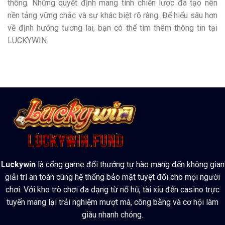
thống. Những quyết định mang tính chiến lược đã tạo nên
nền tảng vững chắc và sự khác biệt rõ ràng. Để hiểu sâu hơn
về định hướng tương lai, bạn có thể tìm thêm thông tin tại
LUCKYWIN.
Luckywin
là cổng game đổi thưởng tự hào mang đến không gian
giải trí an toàn cùng hệ thống bảo mật tuyệt đối cho mọi người
chơi. Với kho trò chơi đa dạng từ nổ hũ, tài xỉu đến casino trực
tuyến mang lại trải nghiệm mượt mà, công bằng và cơ hội làm
giàu nhanh chóng.