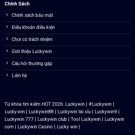
Chính Sách
Chính sách bảo mật
Điều khoản điều kiện
Chơi có trách nhiệm
Giới thiệu Luckywin
Câu hỏi thường gặp
Liên hệ
Từ khóa tìm kiếm HOT 2026: Luckywin | #Luckywin |
Lucky.win | Luckywin88 | Luckywin tài xỉu | Luckywin9 |
Luckywin 777 | Luckywin club | Tool Luckywin | Luckywin
com | Luckywin Casino | Lucky win |